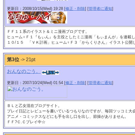
更新日：2008/10/15(Wed) 19:28 [
修正・削除
] [
管理者に通知
]
ＦＦ１１系のイラスト＆ミニ漫画ブログです。
ヒューム♀Ｆ１『もぃん』を主役としたミニ漫画「もぃまんが」を連載
１０/１５ 「ＶＫ計画」ヒューム♀Ｆ３「からくりさん」イラスト公開
第3位
-> 21pt
おんなのごう。
更新日：2007/10/24(Wed) 01:54 [
修正・削除
] [
管理者に通知
]
ＢＬと乙女混在ブログサイト。
プレイ日記とレビューを書いているつもりなのですが、毎回ツッコミ大
アニメ・コミックスなどにも手を出し口を出し、節操がありません。
ＦＦ?Ｃ.Ｃプレイ中☆