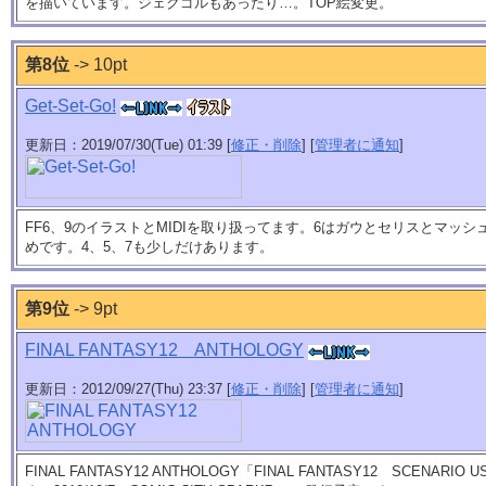
を描いています。ジェクゴルもあったり…。TOP絵変更。
第8位
-> 10pt
Get-Set-Go!
更新日：2019/07/30(Tue) 01:39 [
修正・削除
] [
管理者に通知
]
FF6、9のイラストとMIDIを取り扱ってます。6はガウとセリスとマッ
めです。4、5、7も少しだけあります。
第9位
-> 9pt
FINAL FANTASY12 ANTHOLOGY
更新日：2012/09/27(Thu) 23:37 [
修正・削除
] [
管理者に通知
]
FINAL FANTASY12 ANTHOLOGY「FINAL FANTASY12 SCENARI