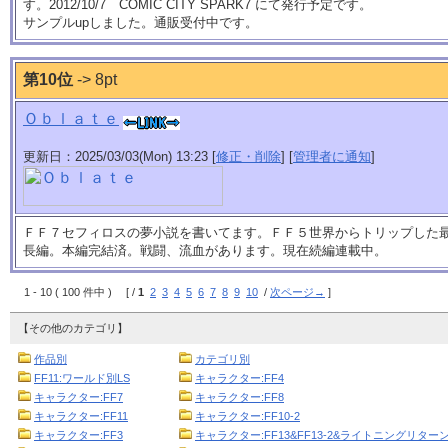
す。2012/10/7 COMIC CITY SPARK7 にて発行予定です。
サンプルupしました。通販受付中です。
第10位
-> 8pt
Ｏｂｌａｔｅ
更新日：2025/03/03(Mon) 13:23 [
修正・削除
] [
管理者に通知
]
ＦＦ７セフィロスの夢小説を書いてます。ＦＦ５世界からトリップした
長編。本編完結済。戦闘、流血があります。現在続編連載中。
1 - 10 ( 100 件中 ) [ /
1
2
3
4
5
6
7
8
9
10
/
次ページ→
]
【その他のカテゴリ】
作品別
カテゴリ別
FF11:ワールド別LS
キャラクター:FF4
キャラクター:FF7
キャラクター:FF8
キャラクター:FF11
キャラクター:FF10-2
キャラクター:FF3
キャラクター:FF13&FF13-2&ライトニングリターン