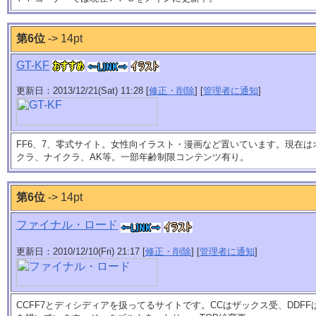
第6位
-> 14pt
GT-KF
更新日：2013/12/21(Sat) 11:28 [
修正・削除
] [
管理者に通知
]
FF6、7、零式サイト。女性向イラスト・漫画など置いています。現在は
クラ、ナイクラ、AK等。一部年齢制限コンテンツ有り。
第6位
-> 14pt
ファイナル・ロード
更新日：2010/12/10(Fri) 21:17 [
修正・削除
] [
管理者に通知
]
CCFF7とディシディアを扱ってるサイトです。CCはザックス受、DDF