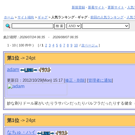
新規登録
-
新着サイト
-
更新サイト
-
人気
ホーム
>
サイト傾向
>
ギャグ
>
人気ランキング - ギャグ
-
前回の人気ランキング
-
人気
集計期間：2026/07/24 06:35 - 2026/08/07 06:35
1 - 10 ( 100 件中 ) [ /
1
2
3
4
5
6
7
8
9
10
/
次ページ→
]
第1位
-> 24pt
adam
更新日：2012/10/29(Mon) 15:17 [
修正・削除
] [
管理者に通知
]
妙な剃りドール家がいたりラサパンだったりバルフラだったりする健全
第1位
-> 24pt
なちゅ・ハイ