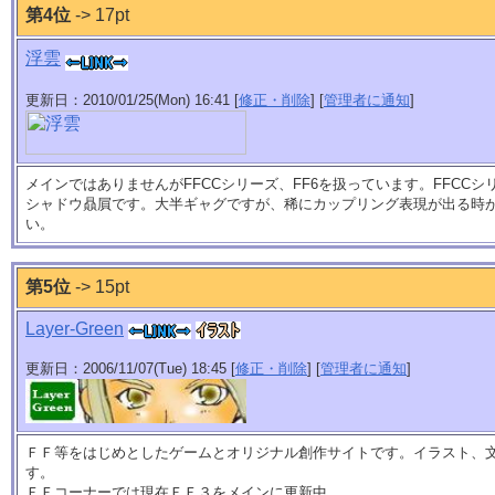
第4位
-> 17pt
浮雲
更新日：2010/01/25(Mon) 16:41 [
修正・削除
] [
管理者に通知
]
メインではありませんがFFCCシリーズ、FF6を扱っています。FFCCシ
シャドウ贔屓です。大半ギャグですが、稀にカップリング表現が出る時
い。
第5位
-> 15pt
Layer-Green
更新日：2006/11/07(Tue) 18:45 [
修正・削除
] [
管理者に通知
]
ＦＦ等をはじめとしたゲームとオリジナル創作サイトです。イラスト、
す。
ＦＦコーナーでは現在ＦＦ３をメインに更新中。