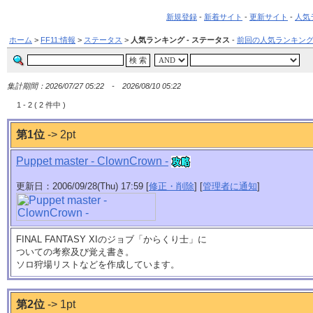
新規登録
-
新着サイト
-
更新サイト
-
人気
ホーム
>
FF11:情報
>
ステータス
>
人気ランキング - ステータス
-
前回の人気ランキン
集計期間：2026/07/27 05:22 - 2026/08/10 05:22
1 - 2 ( 2 件中 )
第1位
-> 2pt
Puppet master - ClownCrown -
更新日：2006/09/28(Thu) 17:59 [
修正・削除
] [
管理者に通知
]
FINAL FANTASY XIのジョブ「からくり士」に
ついての考察及び覚え書き。
ソロ狩場リストなどを作成しています。
第2位
-> 1pt