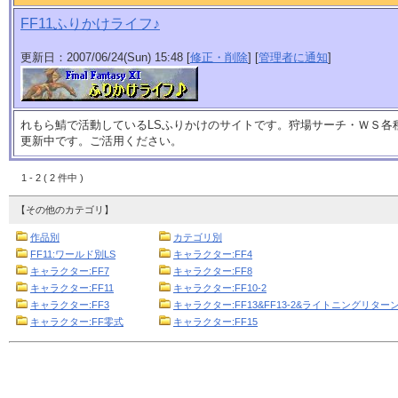
FF11ふりかけライフ♪
更新日：2007/06/24(Sun) 15:48 [
修正・削除
] [
管理者に通知
]
れもら鯖で活動しているLSふりかけのサイトです。狩場サーチ・ＷＳ各
更新中です。ご活用ください。
1 - 2 ( 2 件中 )
【その他のカテゴリ】
作品別
カテゴリ別
FF11:ワールド別LS
キャラクター:FF4
キャラクター:FF7
キャラクター:FF8
キャラクター:FF11
キャラクター:FF10-2
キャラクター:FF3
キャラクター:FF13&FF13-2&ライトニングリターン
キャラクター:FF零式
キャラクター:FF15