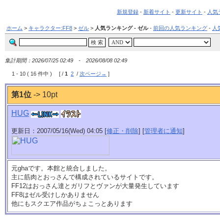
新規登録
-
新着サイト
-
更新サイト
-
人気
ホーム
>
キャラクター:FF8
>
ゼル
>
人気ランキング - ゼル
-
前回の人気ランキング
-
人
集計期間：2026/07/25 02:49 - 2026/08/08 02:49
1 - 10 ( 16 件中 ) [ /
1
2
/
次ページ→
]
第1位
-> 10pt
HUG
更新日：2007/05/16(Wed) 04:05 [
修正・削除
] [
管理者に通知
]
元ghaです。本館と統合しました。
主に筋肉とおっさんで構成されているサイトです。
FF12はおっさん達とガリフとヴァンが大量発生しています
FF8はゼル受けしかありません
他にもスクエア作品がちょこっとあります