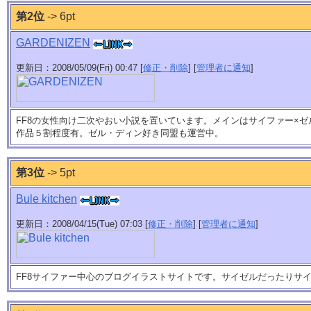
第2位
-> 6pt
GARDENIZEN
更新日：2008/05/09(Fri) 00:47 [
修正・削除
] [
管理者に通知
]
FF8の女性向け二次やおい小説を置いています。メインはサイファー×ゼ
作品５割程度有。ゼル・ディン好き同盟も運営中。
第3位
-> 5pt
Bule kitchen
更新日：2008/04/15(Tue) 07:03 [
修正・削除
] [
管理者に通知
]
FF8サイファー中心のブログイラストサイトです。サイゼルだったりサ