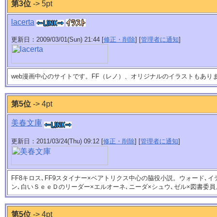
第3位
-> 5pt
lacerta
更新日：2009/03/01(Sun) 21:44 [
修正・削除
] [
管理者に通知
]
web漫画中心のサイトです。FF（レノ）、オリジナルのイラストもあり
第5位
-> 4pt
美春文庫
更新日：2011/03/24(Thu) 09:12 [
修正・削除
] [
管理者に通知
]
FF8キロス､FF9スタイナー×ベアトリクス中心の脇役小説。ウォード､イ
ン､白いＳｅｅＤのリーダー×エルオーネ､ニーダ×シュウ､ゼル×図書委員
第5位
-> 4pt