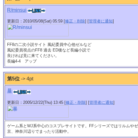
R/minsui
更新日：2010/05/08(Sat) 05:59 [
修正・削除
] [
管理者に通知
]
FF8の二次小説サイト 風紀委員中心他ゼルなど
風紀委員視点のFF8 過去 ED後など長編小説で
良ければ見に来てください。
長編4-4 アップ
第5位
-> 4pt
暴
更新日：2005/12/22(Thu) 13:45 [
修正・削除
] [
管理者に通知
]
ゲーム系とWJ系中心のコスプレサイトです。FFシリーズではリルムや
京、神奈川辺りでまったり活動中。