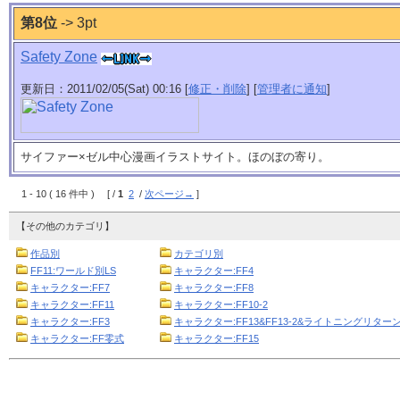
第8位
-> 3pt
Safety Zone
更新日：2011/02/05(Sat) 00:16 [
修正・削除
] [
管理者に通知
]
サイファー×ゼル中心漫画イラストサイト。ほのぼの寄り。
1 - 10 ( 16 件中 ) [ /
1
2
/
次ページ→
]
【その他のカテゴリ】
作品別
カテゴリ別
FF11:ワールド別LS
キャラクター:FF4
キャラクター:FF7
キャラクター:FF8
キャラクター:FF11
キャラクター:FF10-2
キャラクター:FF3
キャラクター:FF13&FF13-2&ライトニングリターン
キャラクター:FF零式
キャラクター:FF15