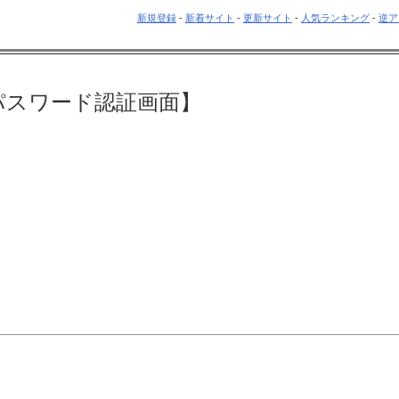
新規登録
-
新着サイト
-
更新サイト
-
人気ランキング
-
逆ア
パスワード認証画面】