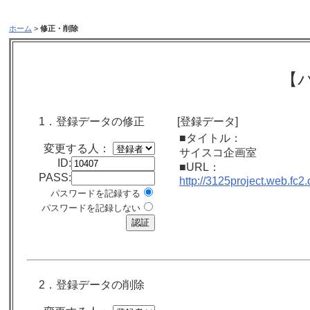
ホーム
>
修正・削除
【
1．登録データの修正
[登録データ]
■タイトル：
変更する人：
サイスコ企画室
ID:
■URL：
PASS:
http://3125project.web.fc2
パスワードを記録する
パスワードを記録しない
2．登録データの削除