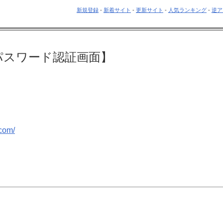
新規登録
-
新着サイト
-
更新サイト
-
人気ランキング
-
逆ア
パスワード認証画面】
.com/