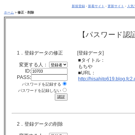
新規登録
-
新着サイト
-
更新サイト
-
人気
ホーム
>
修正・削除
【パスワード認
1．登録データの修正
[登録データ]
■タイトル：
変更する人：
もちや
ID:
■URL：
PASS:
http://hisahito619.blog.fc2
パスワードを記録する
パスワードを記録しない
2．登録データの削除