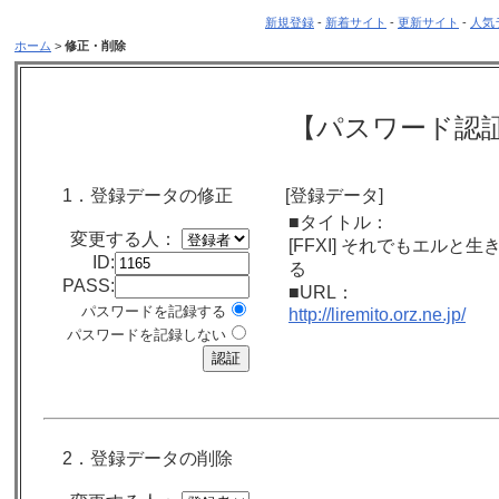
新規登録
-
新着サイト
-
更新サイト
-
人気
ホーム
>
修正・削除
【パスワード認
1．登録データの修正
[登録データ]
■タイトル：
変更する人：
[FFXI] それでもエルと生
ID:
る
PASS:
■URL：
パスワードを記録する
http://liremito.orz.ne.jp/
パスワードを記録しない
2．登録データの削除