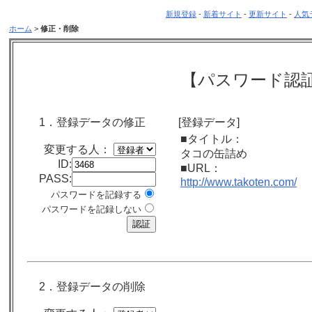
新規登録
-
新着サイト
-
更新サイト
-
人気
ホーム
>
修正・削除
【パスワード認
1．登録データの修正
[登録データ]
■タイトル：
変更する人：
タコの缶詰め
ID:
■URL：
PASS:
http://www.takoten.com/
パスワードを記録する
パスワードを記録しない
2．登録データの削除