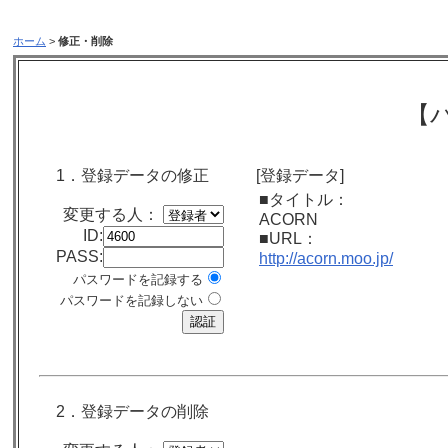
ホーム
>
修正・削除
【
1．登録データの修正
[登録データ]
■タイトル：
変更する人：
ACORN
ID:
■URL：
PASS:
http://acorn.moo.jp/
パスワードを記録する
パスワードを記録しない
2．登録データの削除