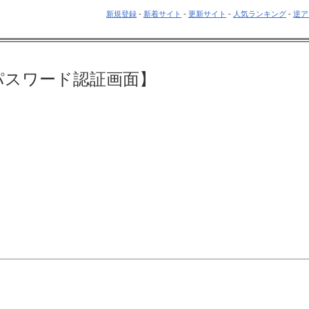
新規登録
-
新着サイト
-
更新サイト
-
人気ランキング
-
逆ア
パスワード認証画面】