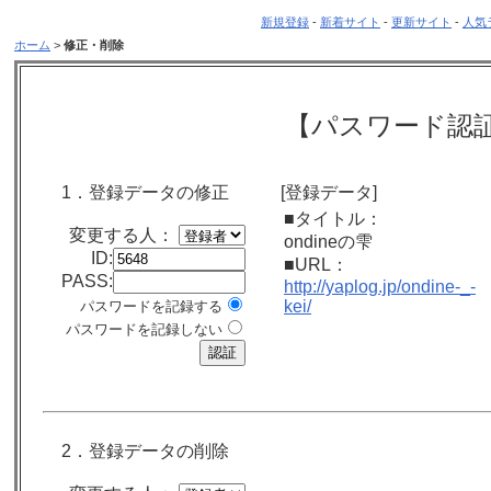
新規登録
-
新着サイト
-
更新サイト
-
人気
ホーム
>
修正・削除
【パスワード認
1．登録データの修正
[登録データ]
■タイトル：
変更する人：
ondineの雫
ID:
■URL：
PASS:
http://yaplog.jp/ondine-_-
kei/
パスワードを記録する
パスワードを記録しない
2．登録データの削除