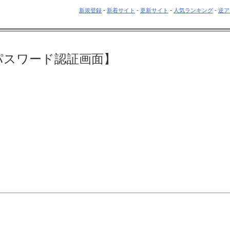
新規登録
-
新着サイト
-
更新サイト
-
人気ランキング
-
逆ア
パスワード認証画面】