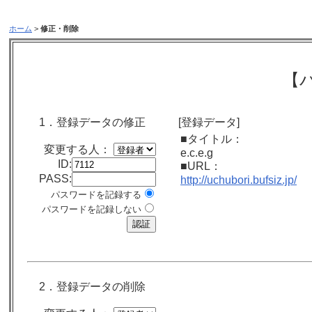
ホーム
>
修正・削除
【
1．登録データの修正
[登録データ]
■タイトル：
変更する人：
e.c.e.g
ID:
■URL：
PASS:
http://uchubori.bufsiz.jp/
パスワードを記録する
パスワードを記録しない
2．登録データの削除