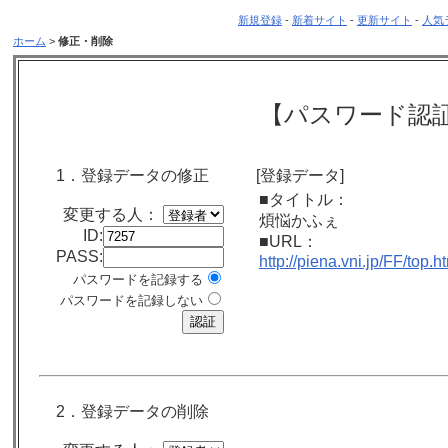
新規登録
-
新着サイト
-
更新サイト
-
人気
ホーム
>
修正・削除
【パスワード認
1．登録データの修正
[登録データ]
■タイトル：
変更する人：
煩悩かふぇ
ID:
■URL：
PASS:
http://piena.vni.jp/FF/top.h
パスワードを記録する
パスワードを記録しない
2．登録データの削除