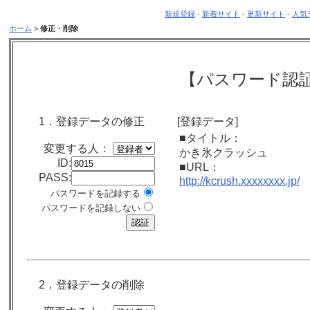
新規登録
-
新着サイト
-
更新サイト
-
人気
ホーム
>
修正・削除
【パスワード認
1．登録データの修正
[登録データ]
■タイトル：
変更する人：
かき氷クラッシュ
ID:
■URL：
PASS:
http://kcrush.xxxxxxxx.jp/
パスワードを記録する
パスワードを記録しない
2．登録データの削除