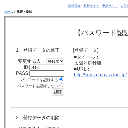
新規登録
-
新着サイト
-
更新サイト
-
人気
ホーム
>
修正・削除
【パスワード認
1．登録データの修正
[登録データ]
■タイトル：
変更する人：
太陽と羅針盤
ID:
■URL：
PASS:
http://sun-compass.fool.jp/
パスワードを記録する
パスワードを記録しない
2．登録データの削除