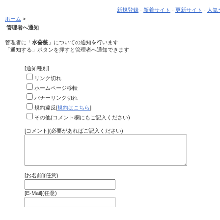
新規登録
-
新着サイト
-
更新サイト
-
人気
ホーム
>
管理者へ通知
管理者に「
水薔薇
」についての通知を行います
「通知する」ボタンを押すと管理者へ通知できます
[通知種別]
リンク切れ
ホームページ移転
バナーリンク切れ
規約違反[
規約はこちら
]
その他(コメント欄にもご記入ください)
[コメント](必要があればご記入ください)
[お名前](任意)
[E-Mail](任意)