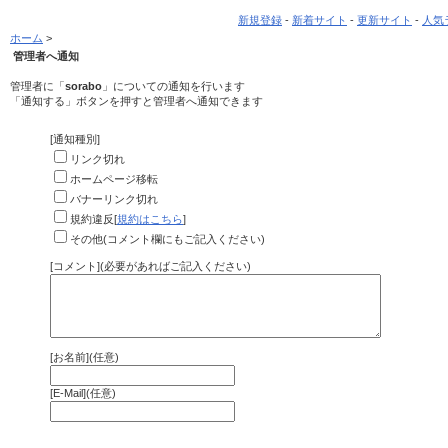
新規登録
-
新着サイト
-
更新サイト
-
人気
ホーム
>
管理者へ通知
管理者に「
sorabo
」についての通知を行います
「通知する」ボタンを押すと管理者へ通知できます
[通知種別]
リンク切れ
ホームページ移転
バナーリンク切れ
規約違反[
規約はこちら
]
その他(コメント欄にもご記入ください)
[コメント](必要があればご記入ください)
[お名前](任意)
[E-Mail](任意)