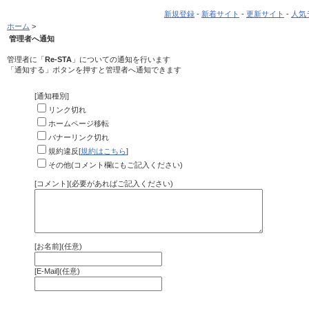
新規登録
-
新着サイト
-
更新サイト
-
人気
ホーム
>
管理者へ通知
管理者に「
Re-STA
」についての通知を行います
「通知する」ボタンを押すと管理者へ通知できます
[通知種別]
リンク切れ
ホームページ移転
バナーリンク切れ
規約違反[
規約はこちら
]
その他(コメント欄にもご記入ください)
[コメント](必要があればご記入ください)
[お名前](任意)
[E-Mail](任意)