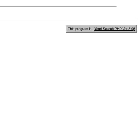
This program is :
Yomi-Search PHP Ver:8.0β