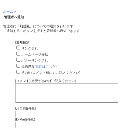
ホーム
>
管理者へ通知
管理者に「
幻想狂
」についての通知を行います
「通知する」ボタンを押すと管理者へ通知できます
[通知種別]
リンク切れ
ホームページ移転
バナーリンク切れ
規約違反[
規約はこちら
]
その他(コメント欄にもご記入ください)
[コメント](必要があればご記入ください)
[お名前](任意)
[E-Mail](任意)