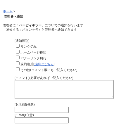
ホーム
>
管理者へ通知
管理者に「
ハーピィキラー
」についての通知を行います
「通知する」ボタンを押すと管理者へ通知できます
[通知種別]
リンク切れ
ホームページ移転
バナーリンク切れ
規約違反[
規約はこちら
]
その他(コメント欄にもご記入ください)
[コメント](必要があればご記入ください)
[お名前](任意)
[E-Mail](任意)