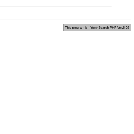
This program is :
Yomi-Search PHP Ver:8.0β