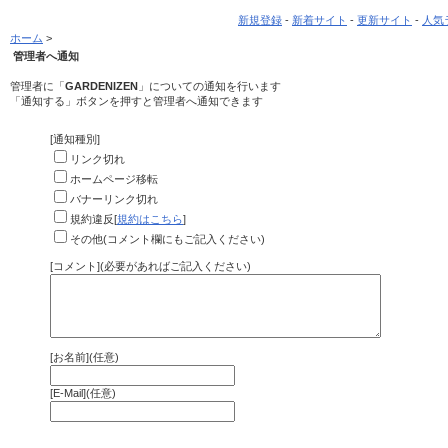
新規登録
-
新着サイト
-
更新サイト
-
人気
ホーム
>
管理者へ通知
管理者に「
GARDENIZEN
」についての通知を行います
「通知する」ボタンを押すと管理者へ通知できます
[通知種別]
リンク切れ
ホームページ移転
バナーリンク切れ
規約違反[
規約はこちら
]
その他(コメント欄にもご記入ください)
[コメント](必要があればご記入ください)
[お名前](任意)
[E-Mail](任意)