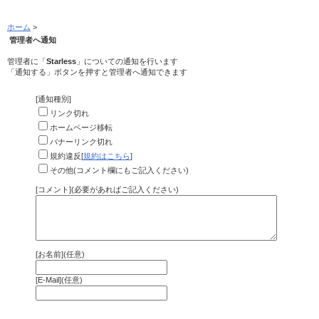
ホーム
>
管理者へ通知
管理者に「
Starless
」についての通知を行います
「通知する」ボタンを押すと管理者へ通知できます
[通知種別]
リンク切れ
ホームページ移転
バナーリンク切れ
規約違反[
規約はこちら
]
その他(コメント欄にもご記入ください)
[コメント](必要があればご記入ください)
[お名前](任意)
[E-Mail](任意)