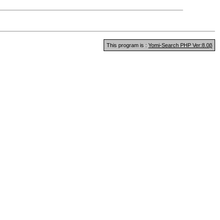
This program is :
Yomi-Search PHP Ver:8.0β