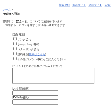
新規登録
-
新着サイト
-
更新サイト
-
人気
ホーム
>
管理者へ通知
管理者に「
ぽえーま
」についての通知を行います
「通知する」ボタンを押すと管理者へ通知できます
[通知種別]
リンク切れ
ホームページ移転
バナーリンク切れ
規約違反[
規約はこちら
]
その他(コメント欄にもご記入ください)
[コメント](必要があればご記入ください)
[お名前](任意)
[E-Mail](任意)