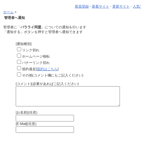
新規登録
-
新着サイト
-
更新サイト
-
人気
ホーム
>
管理者へ通知
管理者に「
バラライ同盟
」についての通知を行います
「通知する」ボタンを押すと管理者へ通知できます
[通知種別]
リンク切れ
ホームページ移転
バナーリンク切れ
規約違反[
規約はこちら
]
その他(コメント欄にもご記入ください)
[コメント](必要があればご記入ください)
[お名前](任意)
[E-Mail](任意)