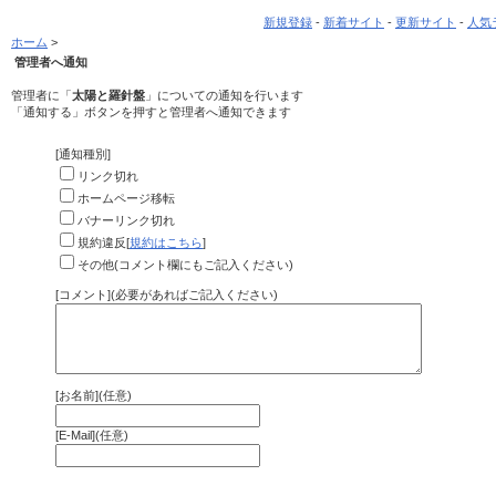
新規登録
-
新着サイト
-
更新サイト
-
人気
ホーム
>
管理者へ通知
管理者に「
太陽と羅針盤
」についての通知を行います
「通知する」ボタンを押すと管理者へ通知できます
[通知種別]
リンク切れ
ホームページ移転
バナーリンク切れ
規約違反[
規約はこちら
]
その他(コメント欄にもご記入ください)
[コメント](必要があればご記入ください)
[お名前](任意)
[E-Mail](任意)