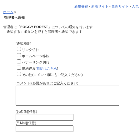
新規登録
-
新着サイト
-
更新サイト
-
人気
ホーム
>
管理者へ通知
管理者に「
FOGGY FOREST
」についての通知を行います
「通知する」ボタンを押すと管理者へ通知できます
[通知種別]
リンク切れ
ホームページ移転
バナーリンク切れ
規約違反[
規約はこちら
]
その他(コメント欄にもご記入ください)
[コメント](必要があればご記入ください)
[お名前](任意)
[E-Mail](任意)