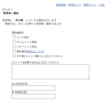
新規登録
-
新着サイト
-
更新サイト
-
人気
ホーム
>
管理者へ通知
管理者に「
月の滴
」についての通知を行います
「通知する」ボタンを押すと管理者へ通知できます
[通知種別]
リンク切れ
ホームページ移転
バナーリンク切れ
規約違反[
規約はこちら
]
その他(コメント欄にもご記入ください)
[コメント](必要があればご記入ください)
[お名前](任意)
[E-Mail](任意)