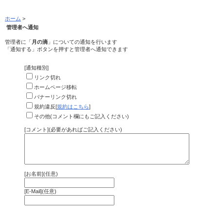
ホーム
>
管理者へ通知
管理者に「
月の滴
」についての通知を行います
「通知する」ボタンを押すと管理者へ通知できます
[通知種別]
リンク切れ
ホームページ移転
バナーリンク切れ
規約違反[
規約はこちら
]
その他(コメント欄にもご記入ください)
[コメント](必要があればご記入ください)
[お名前](任意)
[E-Mail](任意)