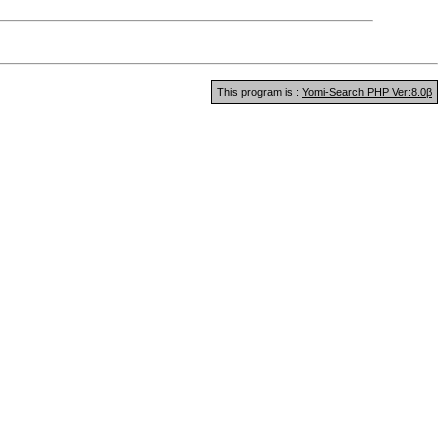
This program is :
Yomi-Search PHP Ver:8.0β