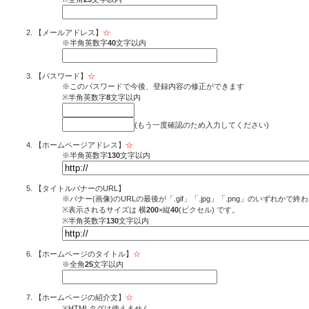
【メールアドレス】
☆
※半角英数字
40
文字以内
【パスワード】
☆
※このパスワードで今後、登録内容の修正ができます
※半角英数字
8
文字以内
(もう一度確認のため入力してください)
【ホームページアドレス】
☆
※半角英数字
130
文字以内
【タイトルバナーのURL】
※バナー(画像)のURLの最後が「.gif」「.jpg」「.png」のいずれか
※表示されるサイズは 横
200
×縦
40
(ピクセル) です。
※半角英数字
130
文字以内
【ホームページのタイトル】
☆
※全角
25
文字以内
【ホームページの紹介文】
☆
※HTMLタグは使えません