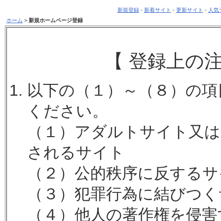
新規登録
-
新着サイト
-
更新サイト
-
人気
ホーム
>
新規ホームページ登録
【 登録上の
以下の（１）～（８）の項
ください。
（１）アダルトサイト又は
されるサイト
（２）公的秩序に反するサ
（３）犯罪行為に結びつく
（４）他人の著作権を侵害