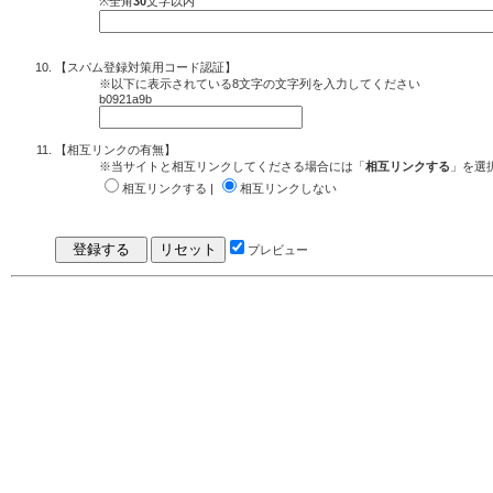
※全角
30
文字以内
【スパム登録対策用コード認証】
※以下に表示されている8文字の文字列を入力してください
b0921a9b
【相互リンクの有無】
※当サイトと相互リンクしてくださる場合には「
相互リンクする
」を選
相互リンクする |
相互リンクしない
プレビュー