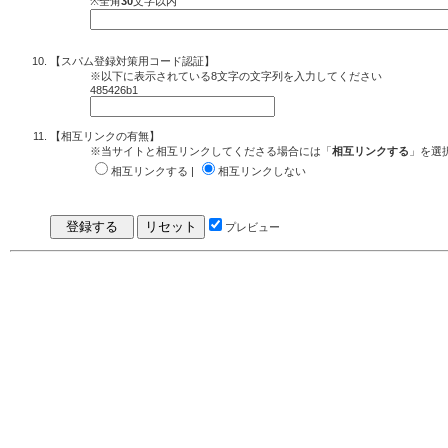
※全角
30
文字以内
【スパム登録対策用コード認証】
※以下に表示されている8文字の文字列を入力してください
485426b1
【相互リンクの有無】
※当サイトと相互リンクしてくださる場合には「
相互リンクする
」を選
相互リンクする |
相互リンクしない
プレビュー