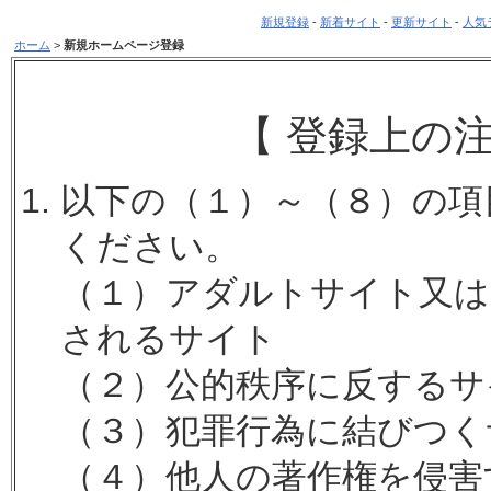
新規登録
-
新着サイト
-
更新サイト
-
人気
ホーム
>
新規ホームページ登録
【 登録上の
以下の（１）～（８）の項
ください。
（１）アダルトサイト又は
されるサイト
（２）公的秩序に反するサ
（３）犯罪行為に結びつく
（４）他人の著作権を侵害