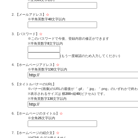
【メールアドレス】
☆
※半角英数字
40
文字以内
【パスワード】
☆
※このパスワードで今後、登録内容の修正ができます
※半角英数字
8
文字以内
(もう一度確認のため入力してください)
【ホームページアドレス】
☆
※半角英数字
130
文字以内
【タイトルバナーのURL】
※バナー(画像)のURLの最後が「.gif」「.jpg」「.png」のいずれか
※表示されるサイズは 横
200
×縦
40
(ピクセル) です。
※半角英数字
130
文字以内
【ホームページのタイトル】
☆
※全角
25
文字以内
【ホームページの紹介文】
☆
※HTMLタグは使えません