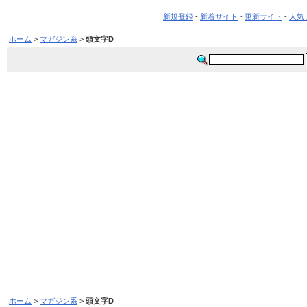
新規登録
-
新着サイト
-
更新サイト
-
人気
ホーム
>
マガジン系
>
頭文字D
ホーム
>
マガジン系
>
頭文字D