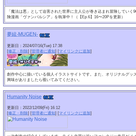
「魔法は悪」として迫害された世界に主人公が巻き込まれ冒険していく90
険漫画「ヴァンバルシア」を執筆中！（【Ep.6】16〜20Pを更新）
夢絃-MUGEN-
更新日：2024/07/16(Tue) 17:38
[
修正・削除
] [
管理者に通知
] [
マイリンクに追加
]
創作中心に描いている個人イラストサイトです。また、オリジナルグッ
興味がありましたら覗いてみてください。
Humanity Noise
更新日：2022/12/09(Fri) 16:12
[
修正・削除
] [
管理者に通知
] [
マイリンクに追加
]