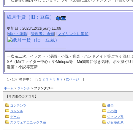
一次創作の紹介をしています。ライト文芸に近いファンタジー作品がメ
紙月千貨（旧：豆蔵）
更新日：2023/12/31(Sun) 11:09
[
修正・削除
] [
管理者に通知
] [
マイリンクに追加
]
一次＆二次、イラスト・漫画・小説・音楽・ハンドメイド等ごちゃ混ぜ
SP（Miiファイター中心）やMiitopia等、Mii関連に傾き気味。ポケ擬やUT
漫画・小説等更新
1 - 10 ( 70 件中 ) [ /
1
2
3
4
5
6
7
/
次ページ→
]
ホーム
>
ジャンル
>
ファンタジー
【その他のカテゴリ】
コンテンツ
健全
ジャンル
その他
ゲーム
ジャンプ系
スクウェアエニックス系
少女漫画系