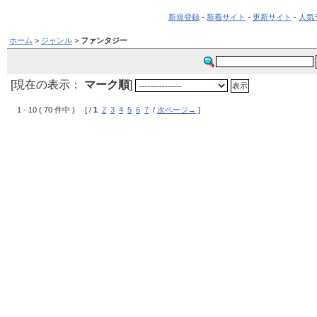
新規登録
-
新着サイト
-
更新サイト
-
人気
ホーム
>
ジャンル
>
ファンタジー
[現在の表示：
マーク順
]
1 - 10 ( 70 件中 ) [ /
1
2
3
4
5
6
7
/
次ページ→
]