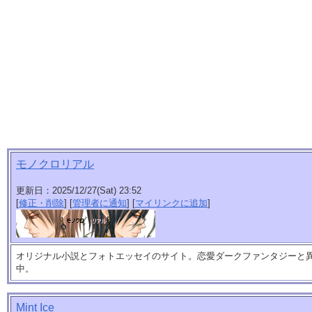
モノクロリアル
更新日：2025/12/27(Sat) 23:52
[
修正・削除
] [
管理者に通知
] [
マイリンクに追加
]
オリジナル小説とフォトエッセイのサイト。恋愛ダークファンタジーと
中。
Mint Ice