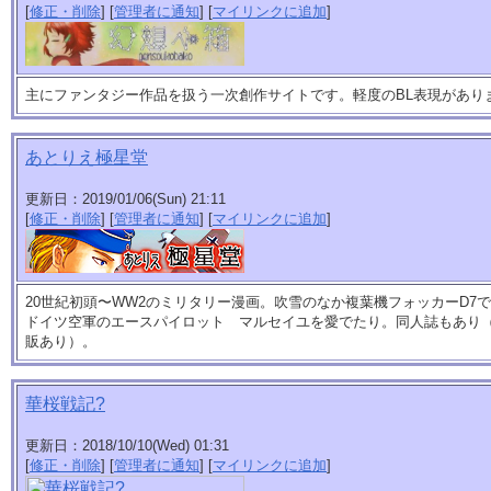
[
修正・削除
] [
管理者に通知
] [
マイリンクに追加
]
主にファンタジー作品を扱う一次創作サイトです。軽度のBL表現があり
あとりえ極星堂
更新日：2019/01/06(Sun) 21:11
[
修正・削除
] [
管理者に通知
] [
マイリンクに追加
]
20世紀初頭〜WW2のミリタリー漫画。吹雪のなか複葉機フォッカーD7
ドイツ空軍のエースパイロット マルセイユを愛でたり。同人誌もあり
販あり）。
華桜戦記?
更新日：2018/10/10(Wed) 01:31
[
修正・削除
] [
管理者に通知
] [
マイリンクに追加
]