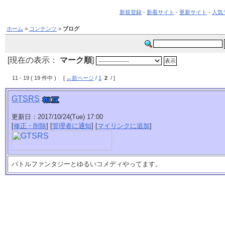
新規登録
-
新着サイト
-
更新サイト
-
人気
ホーム
>
コンテンツ
>
ブログ
[現在の表示：
マーク順
]
11 - 19 ( 19 件中 ) [
←前ページ
/
1
2
/ ]
GTSRS
更新日：2017/10/24(Tue) 17:00
[
修正・削除
] [
管理者に通知
] [
マイリンクに追加
]
バトルファンタジーとゆるいコメディやってます。