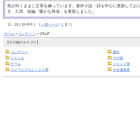
気が向くままに文章を練っています。創作小説・詩を中心に更新してお
す。2.26 短編「暖かな帰省」を更新しました。
11 - 19 ( 19 件中 ) [
←前ページ
/
1
2
/ ]
ホーム
>
コンテンツ
>
ブログ
【その他のカテゴリ】
コンテンツ
健全
ジャンル
その他
ゲーム
ジャンプ系
スクウェアエニックス系
少女漫画系