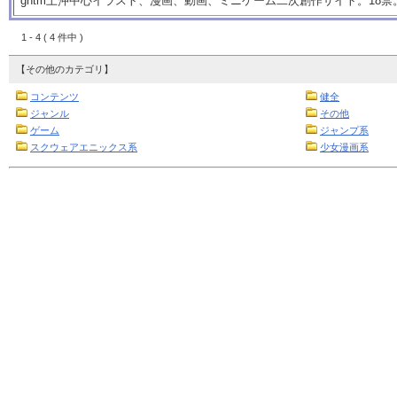
gntm土沖中心イラスト、漫画、動画、ミニゲーム二次創作サイト。18禁
1 - 4 ( 4 件中 )
【その他のカテゴリ】
コンテンツ
健全
ジャンル
その他
ゲーム
ジャンプ系
スクウェアエニックス系
少女漫画系