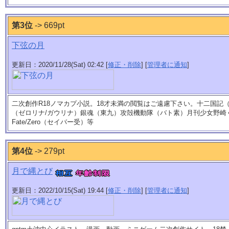
第3位
-> 669pt
下弦の月
更新日：2020/11/28(Sat) 02:42 [
修正・削除
] [
管理者に通知
]
二次創作R18ノマカプ小説。18才未満の閲覧はご遠慮下さい。十二国記（
（ゼロリナ/ガウリナ）銀魂（東九）攻殻機動隊（バト素）月刊少女野崎
Fate/Zero（セイバー受）等
第4位
-> 279pt
月で縄とび
更新日：2022/10/15(Sat) 19:44 [
修正・削除
] [
管理者に通知
]