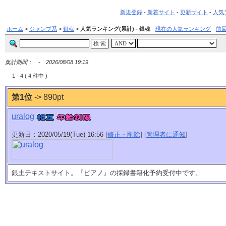
新規登録
-
新着サイト
-
更新サイト
-
人気
ホーム
>
ジャンプ系
>
銀魂
>
人気ランキング(累計) - 銀魂
-
現在の人気ランキング
-
前
集計期間： - 2026/08/08 19:19
1 - 4 ( 4 件中 )
第1位
-> 890pt
uralog
更新日：2020/05/19(Tue) 16:56 [
修正・削除
] [
管理者に通知
]
銀土テキストサイト。『ピアノ』の採録書籍化予約受付中です。