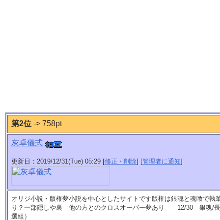
第2位
-> 758pt
灰卓儀式
更新日：2019/12/31(Tue) 05:29 [
修正・削除
] [
管理者に通知
]
オリジ小説・版権夢小説を中心としたサイトです版権は銀魂と魂喰で執
り？一部隠しや裏 他の方とのクロスオーバー夢あり 12/30 銀魂/
選組）