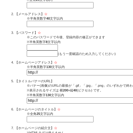
【メールアドレス】
☆
※半角英数字
40
文字以内
【パスワード】
☆
※このパスワードで今後、登録内容の修正ができます
※半角英数字
8
文字以内
(もう一度確認のため入力してください)
【ホームページアドレス】
☆
※半角英数字
130
文字以内
【タイトルバナーのURL】
※バナー(画像)のURLの最後が「.gif」「.jpg」「.png」のいずれか
※表示されるサイズは 横
200
×縦
40
(ピクセル) です。
※半角英数字
130
文字以内
【ホームページのタイトル】
☆
※全角
25
文字以内
【ホームページの紹介文】
☆
※HTMLタグは使えません