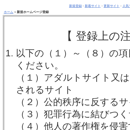
新規登録
-
新着サイト
-
更新サイト
-
人気
ホーム
>
新規ホームページ登録
【 登録上の
以下の（１）～（８）の項
ください。
（１）アダルトサイト又は
されるサイト
（２）公的秩序に反するサ
（３）犯罪行為に結びつく
（４）他人の著作権を侵害