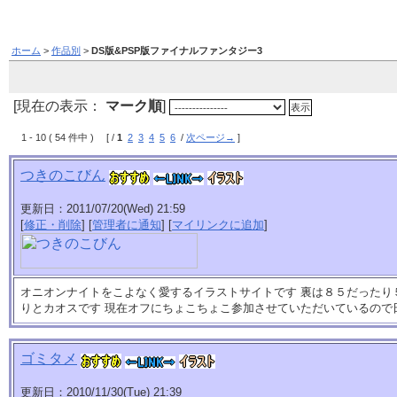
ホーム
>
作品別
>
DS版&PSP版ファイナルファンタジー3
[現在の表示：
マーク順
]
1 - 10 ( 54 件中 ) [ /
1
2
3
4
5
6
/
次ページ→
]
つきのこびん
更新日：2011/07/20(Wed) 21:59
[
修正・削除
] [
管理者に通知
] [
マイリンクに追加
]
オニオンナイトをこよなく愛するイラストサイトです 裏は８５だったり
りとカオスです 現在オフにちょこちょこ参加させていただいているの
ゴミタメ
更新日：2010/11/30(Tue) 21:39