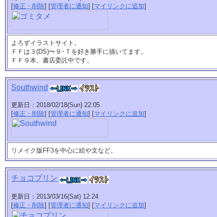
[
修正・削除
] [
管理者に通知
] [
マイリンクに追加
]
よろずイラストサイト。
ＦＦは３(DS)〜９･Ｔを好き勝手に描いてます。
ＦＦ９本、書店委託中です。
Southwind
更新日：2018/02/18(Sun) 22:05
[
修正・削除
] [
管理者に通知
] [
マイリンクに追加
]
リメイク版FF3を中心に絵や文など。
チョコプリン
更新日：2013/03/16(Sat) 12:24
[
修正・削除
] [
管理者に通知
] [
マイリンクに追加
]