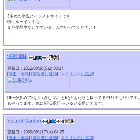
3多めの小説とイラストサイトです
特にルーイン中心
まだ作品少ないですが楽しんでいってください！
淡彩涼味
更新日：2012/08/18(Sat) 03:17
[
修正・削除
] [
管理者に通知
] [
マイリンクに追加
]
DFFが多めで3と4（含むTA）と6と9あたりも扱ってるｲﾗｽﾄ中心ｻｲﾄ
もやってます。他にRPG系ｹﾞｰﾑいろいろ描いてます。
Sacred Garden
更新日：2009/08/11(Tue) 04:25
[
修正・削除
] [
管理者に通知
] [
マイリンクに追加
]