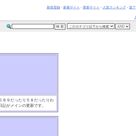
新規登録
-
新着サイト
-
更新サイト
-
人気ランキング
-
逆ア
５８９だったり５８だったりわ
で日記がメインの更新です。