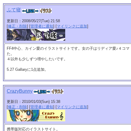
ふて寝
更新日：2008/05/27(Tue) 21:58
[
修正・削除
] [
管理者に通知
] [
マイリンクに追加
]
FF4中心、カイン愛のイラストサイトです。女の子はリディア愛♪４コ
た。
４以外も少しずつ増やしたいです。
5.27 Gallaryに1点追加。
CrazyBunny
更新日：2010/01/03(Sun) 15:38
[
修正・削除
] [
管理者に通知
] [
マイリンクに追加
]
携帯版対応のイラストサイト。