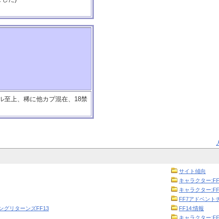
ル至上、稀に他カプ混在、18禁
サイト傾向
キャラクター:FF
キャラクター:FF
FF7アドベント
ニングリターンズFF13
FF14:情報
キャラクター:FF