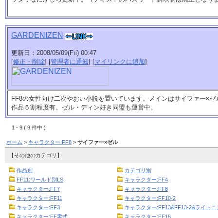
GARDENIZEN
更新日：2008/05/09(Fri) 00:47
[
修正・削除
] [
管理者に通知
] [
マイリンクに追加
]
FF8の女性向け二次やおい小説を置いています。メインはサイファー×ゼ
作品５割程度有。ゼル・ディン好き同盟も運営中。
1 - 9 ( 9 件中 )
ホーム
>
キャラクター:FF8
>
サイファー×ゼル
【その他のカテゴリ】
作品別
カテゴリ別
FF11:ワールド別LS
キャラクター:FF4
キャラクター:FF7
キャラクター:FF8
キャラクター:FF11
キャラクター:FF10-2
キャラクター:FF3
キャラクター:FF13&FF13-2&ライト
キャラクター:FF零式
キャラクター:FF15