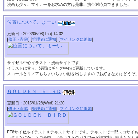
漫画も少々。マイナーをお求めの方は是非。携帯対応頁できました。
位置について、よーい
更新日：2023/06/08(Thu) 14:02
[
修正・削除
] [
管理者に通知
] [
マイリンクに追加
]
サイゼル中心イラスト・漫画サイトです。
イラストは甘々、漫画はギャグ中心に更新しています。
スコールとリノアもちょいちょい顔を出しますのでお好きな方はどうぞ
ＧＯＬＤＥＮ ＢＩＲＤ
更新日：2015/01/28(Wed) 21:20
[
修正・削除
] [
管理者に通知
] [
マイリンクに追加
]
FF8サイゼルイラスト＆テキストサイトです。テキストで一部スコサイ
ッタリなにかしら更新中。（テキストのパスワード請求制は廃止となりま