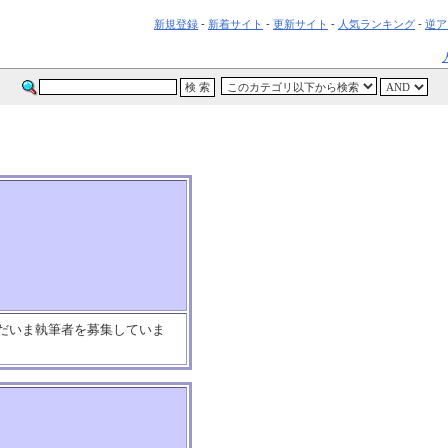
新規登録
-
新着サイト
-
更新サイト
-
人気ランキング
-
逆ア
ただいま執筆者を募集していま