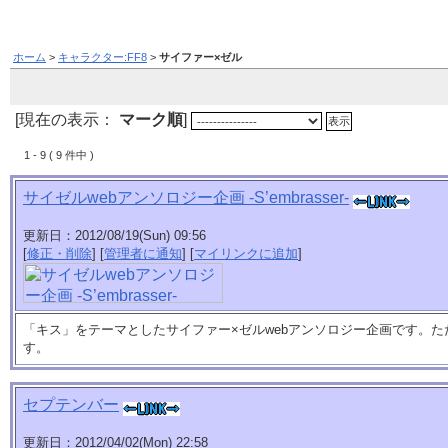
ホーム
>
キャラクター:FF8
>
サイファー×ゼル
[現在の表示：
マーク順
]
1 - 9 ( 9 件中 )
サイゼルwebアンソロジー企画 -S’embrasser-
更新日：2012/08/19(Sun) 09:56
[
修正・削除
] [
管理者に通知
] [
マイリンクに追加
]
「キス」をテーマとしたサイファー×ゼルwebアンソロジー企画です。
す。
セプテンバー
更新日：2012/04/02(Mon) 22:58