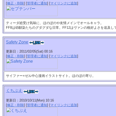
[
修正・削除
] [
管理者に通知
] [
マイリンクに追加
]
ティーダ総受け気味に、ほのぼのや友情メインでオールキャラ。
FF8は幼馴染たちのグダグダな日常。FF12はヴァンの格好よさを追及
Safety Zone
更新日：2011/02/05(Sat) 00:16
[
修正・削除
] [
管理者に通知
] [
マイリンクに追加
]
サイファー×ゼル中心漫画イラストサイト。ほのぼの寄り。
くちぶえ
更新日：2010/10/11(Mon) 10:16
[
修正・削除
] [
管理者に通知
] [
マイリンクに追加
]