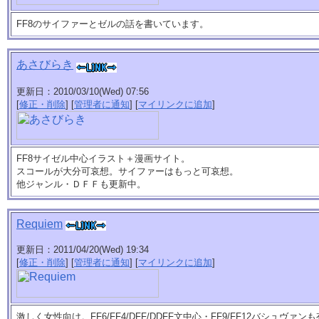
FF8のサイファーとゼルの話を書いています。
あさびらき
更新日：2010/03/10(Wed) 07:56
[
修正・削除
] [
管理者に通知
] [
マイリンクに追加
]
FF8サイゼル中心イラスト＋漫画サイト。
スコールが大分可哀想。サイファーはもっと可哀想。
他ジャンル・ＤＦＦも更新中。
Requiem
更新日：2011/04/20(Wed) 19:34
[
修正・削除
] [
管理者に通知
] [
マイリンクに追加
]
激しく女性向け。FF6/FF4/DFF/DDFF文中心・FF9/FF12バシュヴ