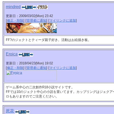
mindred
更新日：2009/03/02(Mon) 23:42
[
修正・削除
] [
管理者に通知
] [
マイリンクに追加
]
FF?のジェクトとティーダ親子好き。活動はお絵描き板。
Eroica
更新日：2018/04/23(Mon) 19:02
[
修正・削除
] [
管理者に通知
] [
マイリンクに追加
]
ゲーム系中心の二次創作R18小説サイトです。
FFでは10のジェクト中心の小説を置いてます。カップリングはジェクア
ロもありますのでご注意ください。
死花