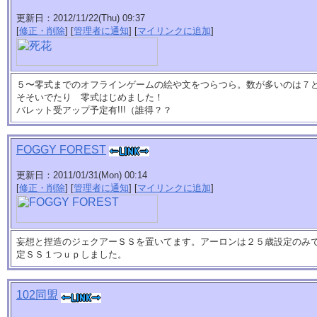
更新日：2012/11/22(Thu) 09:37
[
修正・削除
] [
管理者に通知
] [
マイリンクに追加
]
５〜零式までのオフラインゲームの絵や文をつらつら。数が多いのは７
そそいでたり 零式はじめました！
バレット受アップ予定有!!!（誰得？？
FOGGY FOREST
更新日：2011/01/31(Mon) 00:14
[
修正・削除
] [
管理者に通知
] [
マイリンクに追加
]
妄想と捏造のジェクアーＳＳを置いてます。アーロンは２５歳設定のみ
定ＳＳ１つｕｐしました。
102同盟