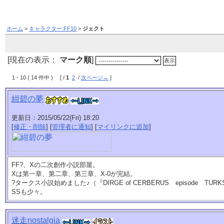
ホーム
>
キャラクター:FF10
>
ジェクト
[現在の表示：
マーク順
]
1 - 10 ( 14 件中 ) [ /
1
2
/
次ページ→
]
紺碧の夢
更新日：2015/05/22(Fri) 18:20
[
修正・削除
] [
管理者に通知
] [
マイリンクに追加
]
FF?、Xの二次創作小説部屋。
Xは第一章、第二章、第三章、X-0が完結。
?タークス小説始めました♪（『DIRGE of CERBERUS episode TUR
SSも少々。
迷走nostalgia