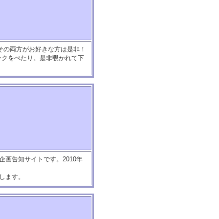
その両方がお好きな方は是非！
リンクをぺたり。是非覗かれて下
企画告知サイトです。2010年
頒布します。