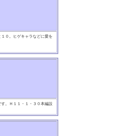
と１０。ヒゲキャラなどに愛を
です。Ｈ１１・１・３０本編設