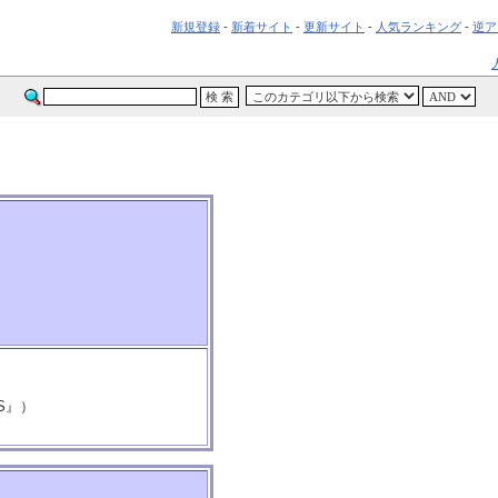
新規登録
-
新着サイト
-
更新サイト
-
人気ランキング
-
逆ア
KS』）