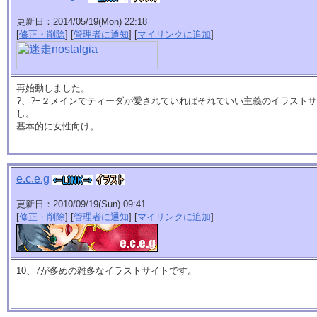
更新日：2014/05/19(Mon) 22:18
[
修正・削除
] [
管理者に通知
] [
マイリンクに追加
]
再始動しました。
?、?−２メインでティーダが愛されていればそれでいい主義のイラスト
し。
基本的に女性向け。
e.c.e.g
更新日：2010/09/19(Sun) 09:41
[
修正・削除
] [
管理者に通知
] [
マイリンクに追加
]
10、7が多めの雑多なイラストサイトです。