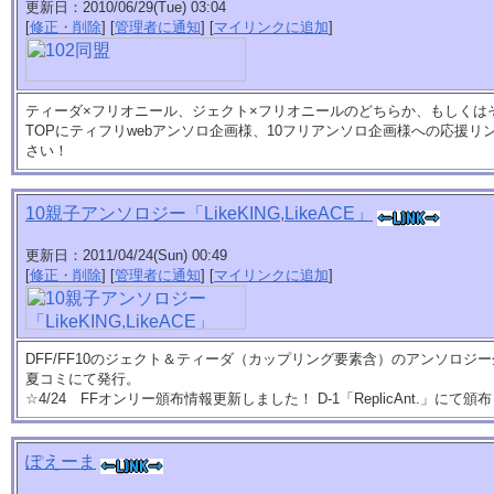
更新日：2010/06/29(Tue) 03:04
[
修正・削除
] [
管理者に通知
] [
マイリンクに追加
]
ティーダ×フリオニール、ジェクト×フリオニールのどちらか、もしくは
TOPにティフリwebアンソロ企画様、10フリアンソロ企画様への応援
さい！
10親子アンソロジー「LikeKING,LikeACE」
更新日：2011/04/24(Sun) 00:49
[
修正・削除
] [
管理者に通知
] [
マイリンクに追加
]
DFF/FF10のジェクト＆ティーダ（カップリング要素含）のアンソロジー
夏コミにて発行。
☆4/24 FFオンリー頒布情報更新しました！ D-1「ReplicAnt.」にて
ぽえーま